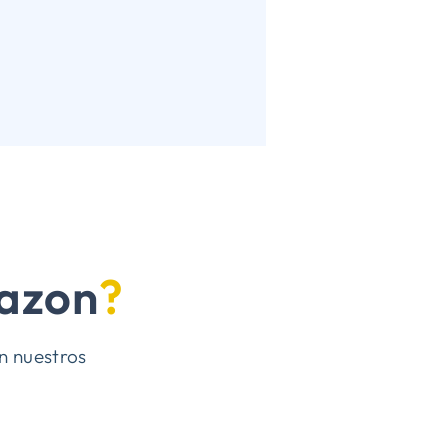
mazon
?
n nuestros