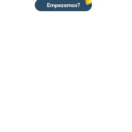
Empezamos?
.
A
CCOUNT MANAGEMENT
Amazon Seller
Amazon Vendor
- España
Amazon Internacional
AMAZON MARKETING
SEO
Advertising
ate.com
Amazon Store