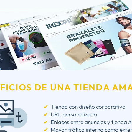
FICIOS DE UNA TIENDA AM
✔︎
Tienda con d
iseño corporativo
✔︎
URL personalizada
✔︎
Enlaces entre a
nuncios y tienda
✔︎
Mayor
tráfico interno como exte