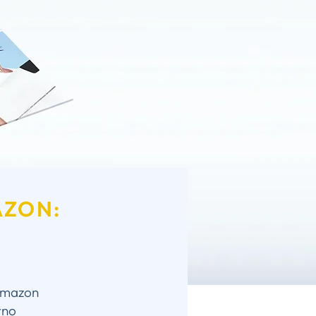
AZON:
 Amazon
rno