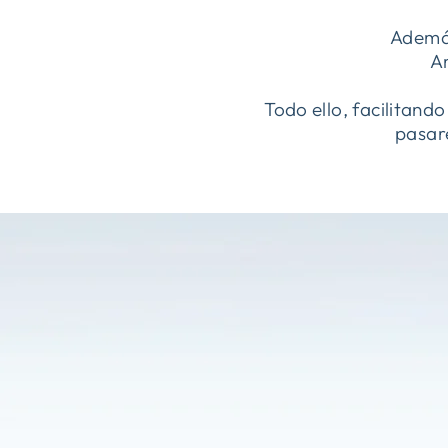
Además
A
Todo ello, facilitand
pasare